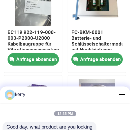
Über uns
EC119 922-119-000-
FC-BKM-0001
Werksbesichtigung
003-P2000-U2000
Batterie- und
Kabelbaugruppe für
Schlüsselschaltermodul
Vibrationsmesssysteme
mit Hochleistungs-
Qualitätskontrolle
Lithium-Ionen-Akku
Anfrage absenden
Anfrage absenden
und mechanischem
Schlüsselschalter für
Kontakt mit uns
industrielle
Steuerungssysteme
Blog
kerry
Bitte um ein Angebot
12:35 PM
ABB 800xa
Good day, what product are you looking 