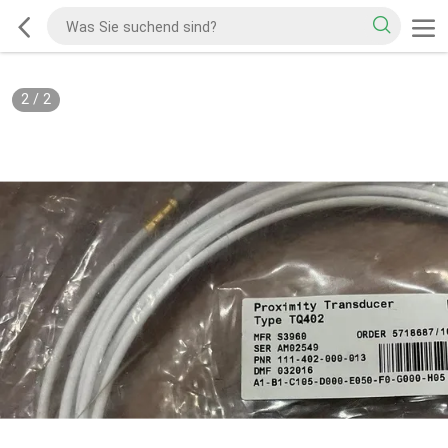
2
/
2