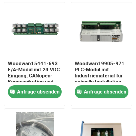
Woodward 5441-693
Woodward 9905-971
E/A-Modul mit 24 VDC
PLC-Modul mit
Eingang, CANopen-
Industriematerial für
Kommunikation und
schnelle Installation
einem Betriebsbereich
und breiten
Anfrage absenden
Anfrage absenden
von -40 °C bis +85 °C
Temperaturbereich
Zu Hause
Produkte
Videos