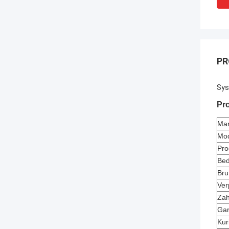
PR
Sys
Pro
Ma
Mod
Pro
Bed
Bru
Ver
Zah
Gar
Kur