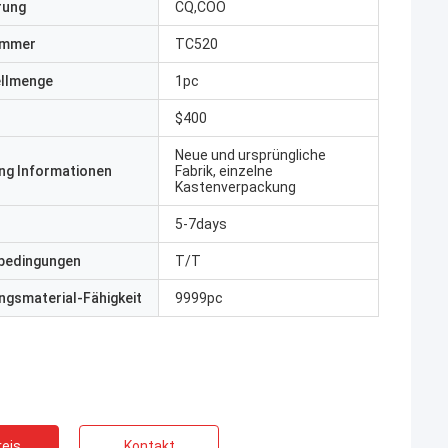
erung
CQ,COO
ummer
TC520
ellmenge
1pc
$400
Neue und ursprüngliche
ng Informationen
Fabrik, einzelne
Kastenverpackung
5-7days
bedingungen
T/T
gsmaterial-Fähigkeit
9999pc
eis
Kontakt