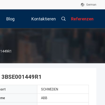
German
Blog
Kontaktieren
Referenzen
Sie Uns
01449R1
0 3BSE001449R1
sort
SCHWEDEN
ame
ABB