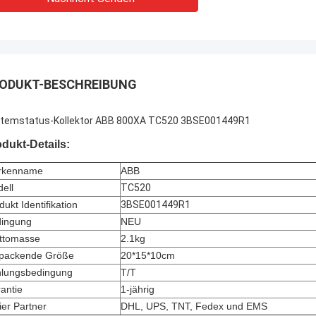
ODUKT-BESCHREIBUNG
temstatus-Kollektor ABB 800XA TC520 3BSE001449R1
dukt-Details:
rkenname
ABB
ell
TC520
dukt Identifikation
3BSE001449R1
ingung
NEU
ttomasse
2.1kg
packende Größe
20*15*10cm
lungsbedingung
T/T
antie
1-jährig
ier Partner
DHL, UPS, TNT, Fedex und EMS