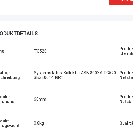
ODUKTDETAILS
Bruno Nascimento
Produ
me
TC520
Dank für Ihre kontinuierliche Hilfe
Identif
terstützung bei der Bereitstellung
rtiger und erschwinglicher
te.
alog-
Systemstatus-Kollektor ABB 800XA TC520
Produk
chreibung
3BSE001449R1
Netzti
dukt-
Produk
60mm
tohöhe
Nutzbr
dukt-
0.8kg
Qualit
togewicht