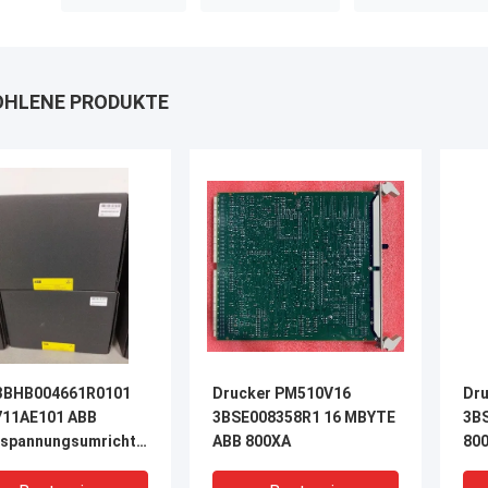
HLENE PRODUKTE
3BHB004661R0101
Drucker PM510V16
Dr
11AE101 ABB
3BSE008358R1 16 MBYTE
3B
spannungsumrichter
ABB 800XA
80
eb