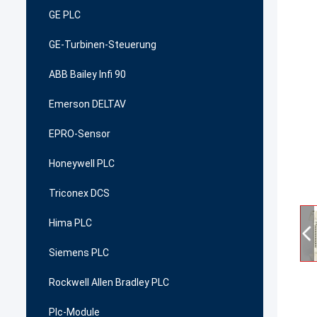
GE PLC
GE-Turbinen-Steuerung
ABB Bailey Infi 90
Emerson DELTAV
EPRO-Sensor
Honeywell PLC
Triconex DCS
Hima PLC
Siemens PLC
Rockwell Allen Bradley PLC
Plc-Module