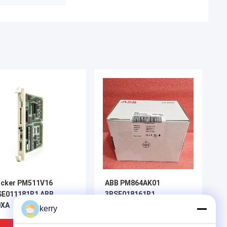
ucker PM511V16
ABB PM864AK01
SE011181R1 ABB
3BSE018161R1
0XA
Prozessor-Einheit ABB
kerry
800XA