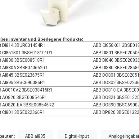
ßes Inventar und überlegene Produkte:
B DI814 3BUR001454R1
ABB CI858K01 3BSE01
B CI851K01 3BSE018101R1
ABB DI801 3BSE02050
 AI830 3BSE008518R1
ABB DI840 3BSE02083
B AI830A 3BSE040662R1
ABB DI880 3BSE02858
 AI845 3BSE023675R1
ABB DO801 3BSE0205
B AI895 3BSC690086R1
ABB DO802 3BSE0223
B AO810V2 3BSE038415R1
ABB DO810-EA 3BSE0
B AO820 3BSE008546R1
ABB DO821 3BSE0132
B AO820-EA 3BSE008546R2
ABB DO890 3BSC6900
 CI801 3BSE022366R1
ABB DP820 3BSE0132
auten:
ABB ai835
Digital-Input
Analogeingabe