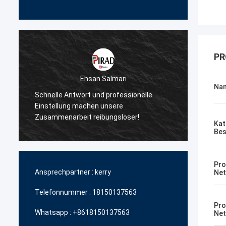
PR
Ehsan Salmari
Na
Vielen 
Schnelle Antwort und professionelle
und Un
Einstellung machen unsere
hochwe
Zusammenarbeit reibungsloser!
Produk
Kat
Bes
Pro
Ansprechpartner :
kerry
Net
Telefonnummer :
18150137563
Pro
Whatsapp :
+8618150137563
Net