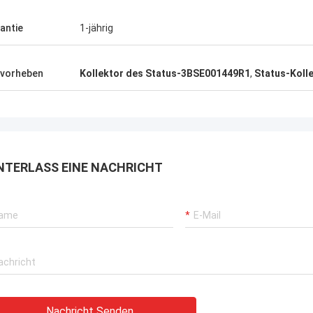
antie
1-jährig
vorheben
Kollektor des Status-3BSE001449R1
,
Status-Koll
NTERLASS EINE NACHRICHT
Nachricht Senden