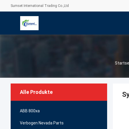
Sumset International Trading Co.,Ltd
Startse
Alle Produkte
S
ABB 800xa
Verbogen Nevada Parts