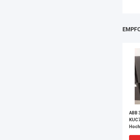
EMPFO
ABB 
KUC7
Hoch
Antri