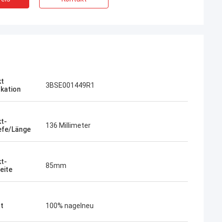
kt
3BSE001449R1
ikation
t-
136 Millimeter
efe/Länge
t-
85mm
eite
ät
100% nagelneu