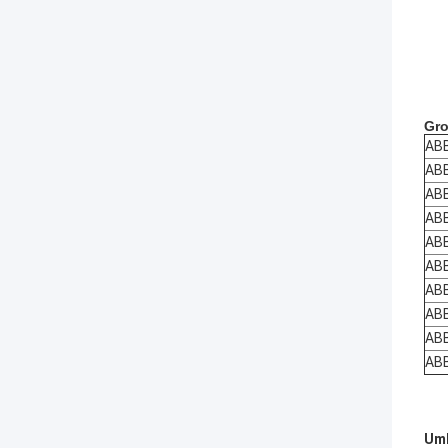
Gro
AB
AB
ABB
AB
ABB
AB
AB
AB
AB
ABB
Umb