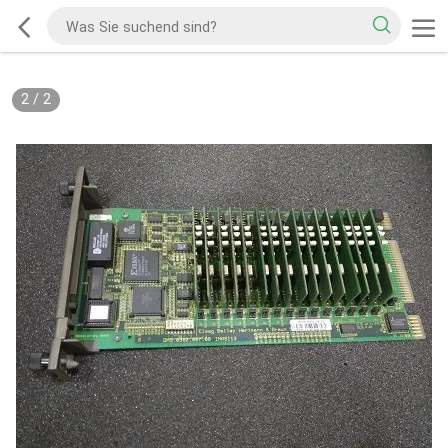
2
/
2