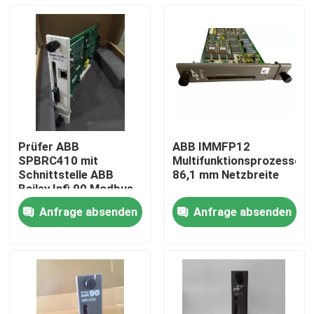
Prüfer ABB
ABB IMMFP12
SPBRC410 mit
Multifunktionsprozessor
Schnittstelle ABB
86,1 mm Netzbreite
Bailey Infi 90 Modbus
TCP
Anfrage absenden
Anfrage absenden
Zu Hause
Produkte
Videos