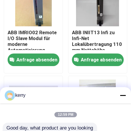
Über uns
ABB IMRIO02 Remote
ABB INIIT13 Infi zu
Werksbesichtigung
I/O Slave Modul für
Infi-Net
moderne
Lokalübertragung 110
Automatisierung
mm Nettohöhe
Qualitätskontrolle
Anfrage absenden
Anfrage absenden
Kontakt mit uns
Blog
kerry
Bitte um ein Angebot
12:59 PM
ABB 800xa
Good day, what product are you looking 